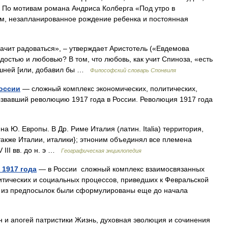
. По мотивам романа Андриса Колберга «Под утро в
ам, незапланированное рождение ребенка и постоянная
т радоваться», – утверждает Аристотель («Евдемова
радостью и любовью? В том, что любовь, как учит Спиноза, «есть
ешней [или, добавил бы …
Философский словарь Спонвиля
оссии
— сложный комплекс экономических, политических,
звавший революцию 1917 года в России. Революция 1917 года
а Ю. Европы. В Др. Риме Италия (латин. Italia) территория,
к. также Италии, италики}; этноним объединял все племена
 III вв. до н. э …
Географическая энциклопедия
1917 года
— в России сложный комплекс взаимосвязанных
итических и социальных процессов, приведших к Февральской
е из предпосылок были сформулированы еще до начала
 и апогей патристики Жизнь, духовная эволюция и сочинения