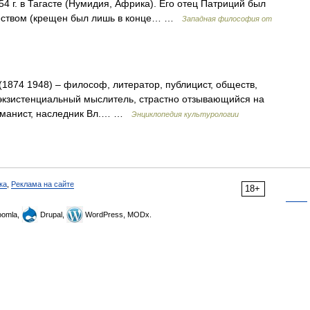
 г. в Тагасте (Нумидия, Африка). Его отец Патриций был
чеством (крещен был лишь в конце… …
Западная философия от
4 1948) – философ, литератор, публицист, обществ,
, экзистенциальный мыслитель, страстно отзывающийся на
 гуманист, наследник Вл.… …
Энциклопедия культурологии
ка
,
Реклама на сайте
18+
omla,
Drupal,
WordPress, MODx.