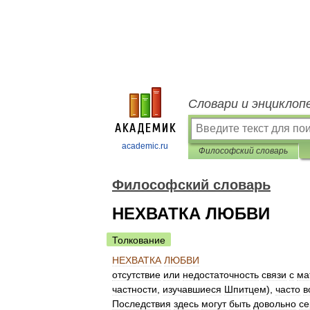
Словари и энциклоп
academic.ru
Философский словарь
Философский словарь
НЕХВАТКА ЛЮБВИ
Толкование
НЕХВАТКА
ЛЮБВИ
отсутствие
или
недостаточность
связи
с
ма
частности
,
изучавшиеся
Шпитцем
),
часто
в
Последствия
здесь
могут
быть
довольно
се