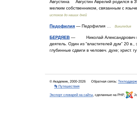
Августина Августин Аврелий родился в 354
мелким собственником, связанным с язы
истоков до наших дней
Педофилия
— Педофилия …
Википедия
БЕРДЯЕВ
— Николай Александрович (187
деятель. Один из “властителей дум” 20 в.
глубинные сдвиги в человеч. духе; христ.
© Академик, 2000-2026
Обратная связь:
Техподдерж
👣 Путешествия
Экспорт словарей на сайты
, сделанные на PHP,
Jo