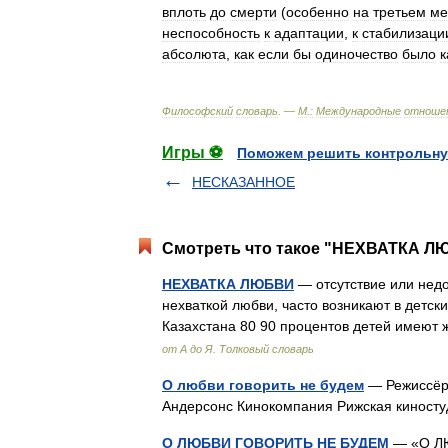
вплоть
до
смерти
(
особенно
на
третьем
ме
неспособность
к
адаптации
,
к
стабилизаци
абсолюта
,
как
если
бы
одиночество
было
к
Философский
словарь
. —
М
.
:
Международные
отноше
Игры ⚽
Поможем решить контрольну
НЕСКАЗАННОЕ
Смотреть что такое "НЕХВАТКА ЛЮ
НЕХВАТКА ЛЮБВИ
— отсутствие или недо
нехваткой любви, часто возникают в детск
Казахстана 80 90 процентов детей имеют
от А до Я. Толковый словарь
О любви говорить не будем
— Режиссёр 
Андерсонс Кинокомпания Рижская киност
О ЛЮБВИ ГОВОРИТЬ НЕ БУДЕМ
— «О ЛЮ