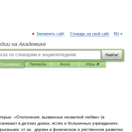
Запомнить сайт
Словарь на свой сайт
RU
едии на Академике
Найти!
Толкования
Переводы
Книги
Игры ⚽
терью
. «
Отклонения
,
вызванные
нехваткой
любви
» (
в
озникают
в
детских
домах
,
яслях
и
больничных
учреждениях
.
рьезными:
от
за
-.
держек
в
физическом
и
умственном
развитии