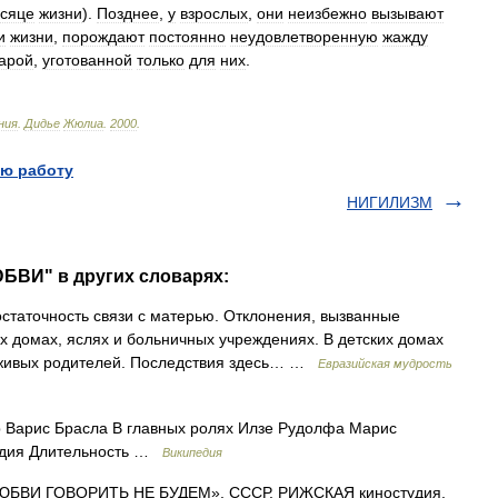
сяце
жизни
).
Позднее
,
у
взрослых
,
они
неизбежно
вызывают
и
жизни
,
порождают
постоянно
неудовлетворенную
жажду
арой
,
уготованной
только
для
них
.
ния
.
Дидье
Жюлиа
.
2000
.
ю работу
НИГИЛИЗМ
БВИ" в других словарях:
статочность связи с матерью. Отклонения, вызванные
их домах, яслях и больничных учреждениях. В детских домах
 живых родителей. Последствия здесь… …
Евразийская мудрость
Варис Брасла В главных ролях Илзе Рудолфа Марис
удия Длительность …
Википедия
БВИ ГОВОРИТЬ НЕ БУДЕМ», СССР, РИЖСКАЯ киностудия,