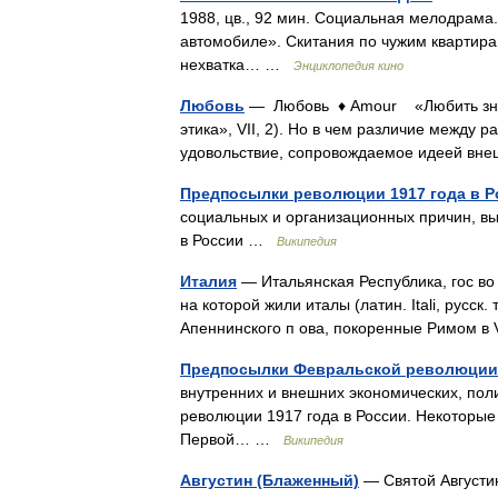
1988, цв., 92 мин. Социальная мелодрама
автомобиле». Скитания по чужим квартир
нехватка… …
Энциклопедия кино
Любовь
— Любовь ♦ Amour «Любить значи
этика», VII, 2). Но в чем различие между 
удовольствие, сопровождаемое идеей вн
Предпосылки революции 1917 года в Р
социальных и организационных причин, вы
в России …
Википедия
Италия
— Итальянская Республика, гос во н
на которой жили италы (латин. Itali, русс
Апеннинского п ова, покоренные Римом в V
Предпосылки Февральской революции 
внутренних и внешних экономических, пол
революции 1917 года в России. Некоторы
Первой… …
Википедия
Августин (Блаженный)
— Святой Августин